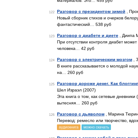
материалов. Это… 455 руб
Разговор с президентом зимой
, Про
122
Новый сборник стихов и очерков белору
фантастический… 538 руб
Разговор о диабете и диете
, Диипа М
123
При отсутствии контроля диабет может
человека… 42 руб
Разговор с электрическим мозгом
, 
124
В книге рассказывается о молодой нау
на… 260 руб
Разговор дороже денег. Как блоггин
125
Шел Израэл (2007)
Эта книга о том, как сетевые дневники
вытесняя… 260 руб
Разговор с дьяволом
, Марина Тюри
126
Перевод: ремесло или творчество, вдо
аудиокнига
можно скачать