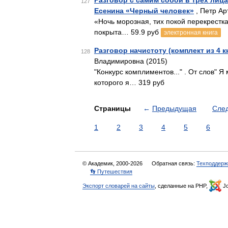
Разговор с самим собой в трех лиц
127
Есенина «Черный человек»
, Петр Ар
«Ночь морозная, тих покой перекрестка.
покрыта… 59.9 руб
электронная книга
Разговор начистоту (комплект из 4 к
128
Владимировна (2015)
"Конкурс комплиментов..." . От слов" 
которого я… 319 руб
Страницы
←
Предыдущая
Сле
1
2
3
4
5
6
© Академик, 2000-2026
Обратная связь:
Техподдерж
👣 Путешествия
Экспорт словарей на сайты
, сделанные на PHP,
Jo