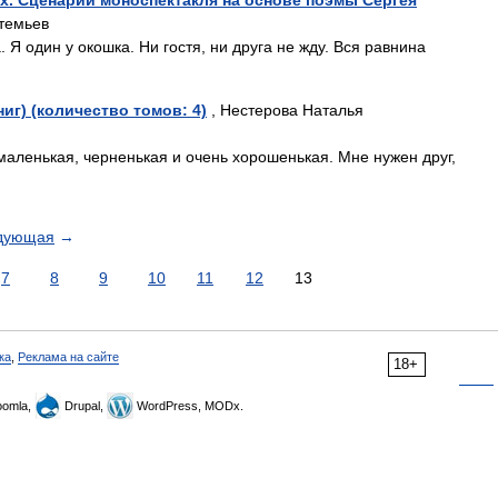
ах. Сценарий моноспектакля на основе поэмы Сергея
темьев
 Я один у окошка. Ни гостя, ни друга не жду. Вся равнина
ниг) (количество томов: 4)
, Нестерова Наталья
Я маленькая, черненькая и очень хорошенькая. Мне нужен друг,
дующая
→
7
8
9
10
11
12
13
ка
,
Реклама на сайте
18+
omla,
Drupal,
WordPress, MODx.